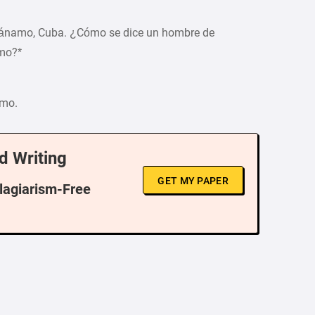
tánamo, Cuba. ¿Cómo se dice un hombre de
mo?*
amo.
d Writing
GET MY PAPER
Plagiarism-Free