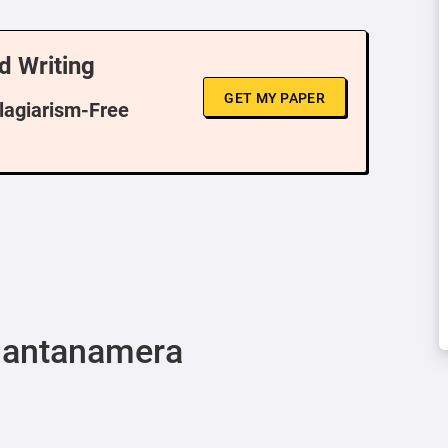
d Writing
GET MY PAPER
Plagiarism-Free
Guantanamera