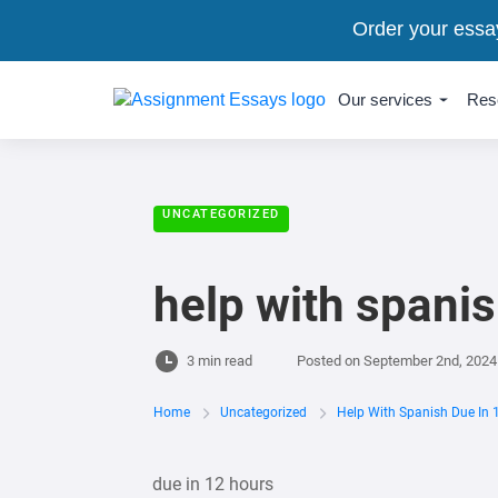
Order your essa
Our services
Res
UNCATEGORIZED
help with spanis
3 min read
Posted on
September 2nd, 2024
Home
Uncategorized
Help With Spanish Due In 
due in 12 hours